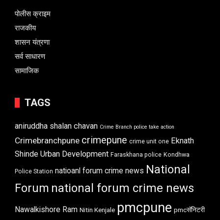
पोलीस क्राइम
राजकीय
शासन यंत्रणा
सर्व साधारण
सामाजिक
TAGS
aniruddha shalan chavan
Crime Branch police take action
crimepune
Crimebranchpune
Eknath
crime unit one
Shinde Urban Development
Faraskhana police
Kondhwa
National
natioanl forum crime news
Police Station
Forum
national forum crime news
pmcpune
Nawalkishore Ram
Nitin Kenjale
pmcसॅनिटरी