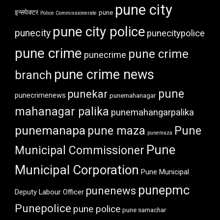
pune city
इन्सपेक्टर
pune
Police Commissionerate
pune city police
punecity
punecitypolice
pune crime
pune crime
punecrime
pune crime news
branch
pune
punekar
punecrimenews
punemahanagar
mahanagar palika
punemahangarpalika
punemanapa
pune maza
Pune
punemaza
Pune
Municipal Commissioner
Municipal Corporation
Pune Municipal
punepmc
punenews
Deputy Labour Officer
Punepolice
pune police
pune samachar