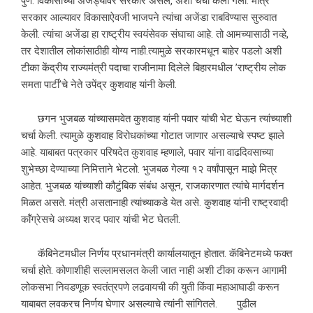
पुणे: विकासाच्या अजेंड्यावर सरकार असेल, अशी चर्चा केली गेली. मात्र
सरकार आल्यावर विकासाऐवजी भाजपने त्यांचा अजेंडा राबविण्यास सुरुवात
केली. त्यांचा अजेंडा हा राष्ट्रीय स्वयंसेवक संघाचा आहे. तो आमच्यासाठी नव्हे,
तर देशातील लोकांसाठीही योग्य नाही.त्यामुळे सरकारमधून बाहेर पडलो अशी
टीका केंद्रीय राज्यमंत्री पदाचा राजीनामा दिलेले बिहारमधील ’राष्ट्रीय लोक
समता पार्टी’चे नेते उपेंद्र कुशवाह यांनी केली.
छगन भुजबळ यांच्यासमवेत कुशवाह यांनी पवार यांची भेट घेऊन त्यांच्याशी
चर्चा केली. त्यामुळे कुशवाह विरोधकांच्या गोटात जाणार असल्याचे स्पष्ट झाले
आहे. याबाबत पत्रकार परिषदेत कुशवाह म्हणाले, पवार यांना वाढदिवसाच्या
शुभेच्छा देण्याच्या निमित्ताने भेटलो. भुजबळ गेल्या १२ वर्षांपासून माझे मित्र
आहेत. भुजबळ यांच्याशी कौटुंबिक संबंध असून, राजकारणात त्यांचे मार्गदर्शन
मिळत असते. मंत्री असतानाही त्यांच्याकडे येत असे. कुशवाह यांनी राष्ट्रवादी
कॉंग्रेसचे अध्यक्ष शरद पवार यांची भेट घेतली.
कॅबिनेटमधील निर्णय प्रधानमंत्री कार्यालयातून होतात. कॅबिनेटमध्ये फक्त
चर्चा होते. कोणाशीही सल्लामसलत केली जात नाही अशी टीका करून आगामी
लोकसभा निवडणूक स्वतंत्रपणे लढवायची की युती किंवा महाआघाडी करून
याबाबत लवकरच निर्णय घेणार असल्याचे त्यांनी सांगितले. पुढील