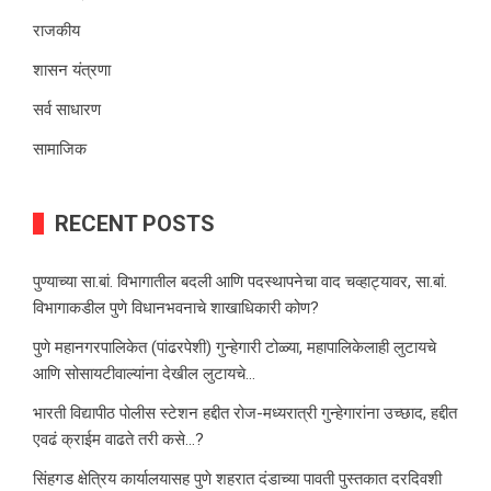
राजकीय
शासन यंत्रणा
सर्व साधारण
सामाजिक
RECENT POSTS
पुण्याच्या सा.बां. विभागातील बदली आणि पदस्थापनेचा वाद चव्हाट्यावर, सा.बां.
विभागाकडील पुणे विधानभवनाचे शाखाधिकारी कोण?
पुणे महानगरपालिकेत (पांढरपेशी) गुन्हेगारी टोळ्या, महापालिकेलाही लुटायचे
आणि सोसायटीवाल्यांना देखील लुटायचे…
भारती विद्यापीठ पोलीस स्टेशन हद्दीत रोज-मध्यरात्री गुन्हेगारांना उच्छाद, हद्दीत
एवढं क्राईम वाढते तरी कसे…?
सिंहगड क्षेत्रिय कार्यालयासह पुणे शहरात दंडाच्या पावती पुस्तकात दरदिवशी