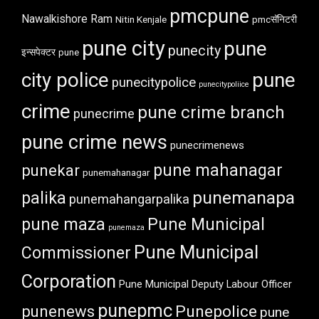
pmcpune
Nawalkishore Ram
Nitin Kenjale
pmcसॅनिटरी
pune city
pune
punecity
इन्सपेक्टर
pune
city police
pune
punecitypolice
punecitypoliice
crime
pune crime branch
punecrime
pune crime news
punecrimenews
punekar
pune mahanagar
punemahanagar
punemanapa
palika
punemahangarpalika
pune maza
Pune Municipal
punemaza
Pune Municipal
Commissioner
Corporation
Pune Municipal Deputy Labour Officer
punepmc
punenews
Punepolice
pune