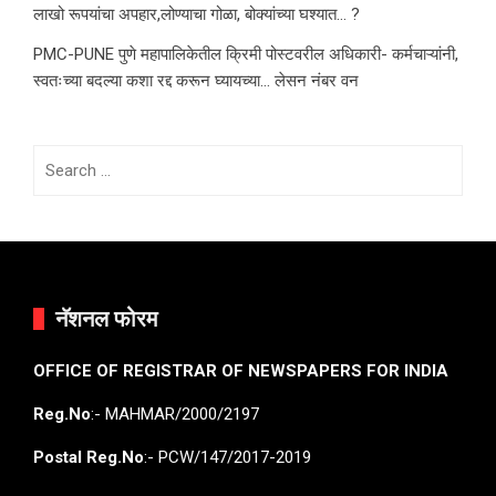
लाखो रूपयांचा अपहार,लोण्याचा गोळा, बोक्यांच्या घश्यात… ?
PMC-PUNE पुणे महापालिकेतील क्रिमी पोस्टवरील अधिकारी- कर्मचाऱ्यांनी,
स्वतःच्या बदल्या कशा रद्द करून घ्यायच्या… लेसन नंबर वन
Search
for:
नॅशनल फोरम
OFFICE OF REGISTRAR OF NEWSPAPERS FOR INDIA
Reg.No
:- MAHMAR/2000/2197
Postal Reg.No
:- PCW/147/2017-2019